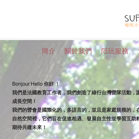
簡介
關於我們
陪玩服務
Bonjour Hello 你好 ！
我們是法國教育工作者，我們創造了綠行台灣營隊活動，
成長空間！
我們的營會是國際化的，多語言的，並且是家庭規模的，
自然空間裡，它們旨在促進相遇、發展自主性並學習互助
期待共建未來！