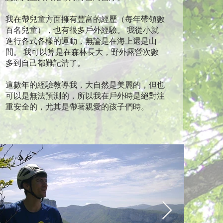
我在帶兒童方面擁有豐富的經歷（每年帶領數
百名兒童），也有很多戶外經驗。 我從小就
進行各式各樣的運動，無論是在海上還是山
間。 我可以算是在森林長大，野外露營次數
多到自己都難記清了。
這數年的經驗教導我，大自然是美麗的，但也
可以是無法預測的，所以我在戶外時是絕對注
重安全的，尤其是帶著親愛的孩子們時。