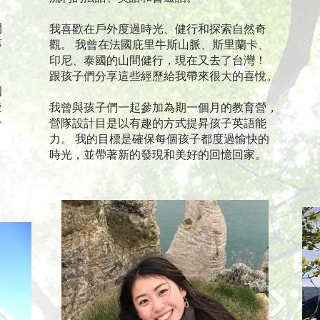
開
我喜歡在戶外度過時光、健行和探索自然奇
專
觀。 我曾在法國庇里牛斯山脈、斯里蘭卡、
印尼、泰國的山間健行，現在又去了台灣！
跟孩子們分享這些經歷給我帶來很大的喜悅。
個
後
我曾與孩子們一起參加為期一個月的教育營，
子
營隊設計目是以有趣的方式提昇孩子英語能
、
力。 我的目標是確保每個孩子都度過愉快的
時光，並帶著新的發現和美好的回憶回家。