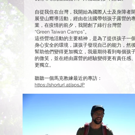
自從我住在台灣，我開始為國際人士及身障者
展登山嚮導活動，經由在法國帶領孩子露營的
業，在疫情的前夕，我開創了綠行台灣營
“Green Taiwan Camps”。
這些營地活動的主要精神，是為了提供孩子一
身心安全的環境，讓孩子發現自己的能力，然
幫助他們變得更加獨立，我最期待看到每個孩
的微笑，並在經由露營的經驗變得更有責任感
更獨立。
聽聽一個馬克教練最近的專訪：
https://shorturl.at/apsJP