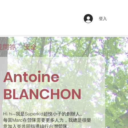
登入
見問答
安全
Antoine
BLANCHON
Hi hi~我是Superkid超悅小子的創辦人。
每當Marc在營隊需要更多人力，我總是很樂
意加入並共同指導綠行台灣營隊。