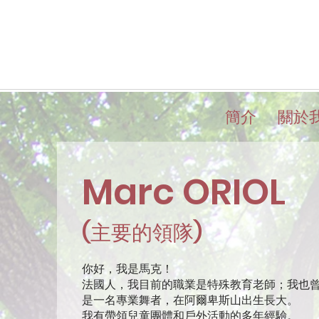
簡介
關於
Marc ORIOL
(主要的領隊
)
你好，我是馬克！
法國人，我目前的職業是特殊教育老師；我也
是一名專業舞者，在阿爾卑斯山出生長大。
我有帶領兒童團體和戶外活動的多年經驗。