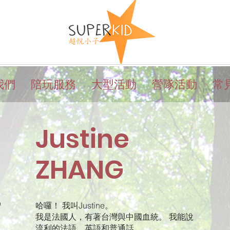
我們
陪玩服務
大型活動
營隊活動
常
Justine
ZHANG
曾
哈囉！ 我叫Justine。
我是法國人，有著台灣與中國血統。 我能說
流利的法語、英語和普通話。